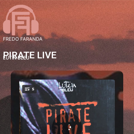
FREDO FARANDA
PIRATE LIVE
LUTIN BLEU