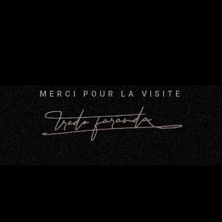
MERCI POUR LA VISITE